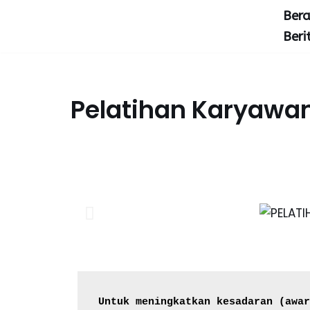
Ber
Beri
Lompat
ke
konten
Pelatihan Karyawa
Untuk meningkatkan kesadaran (awar